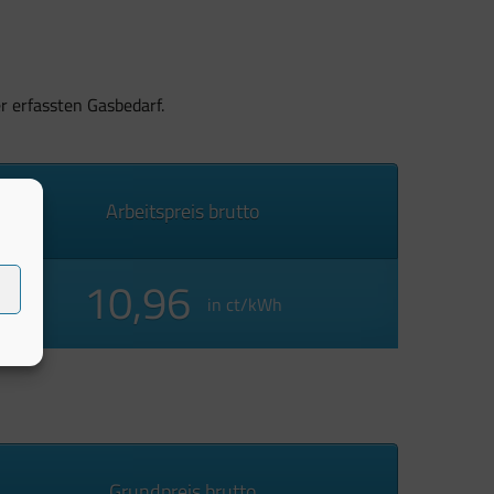
r erfassten Gasbedarf.
Arbeitspreis brutto
10,96
in ct/kWh
Grundpreis brutto