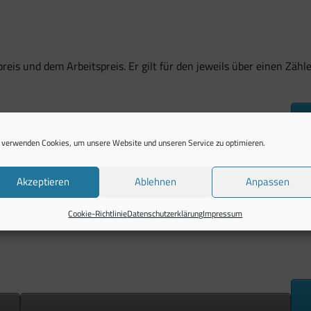
is und dem Arbeitspreis. Er gilt für den jeweils über einen Zähle
zzgl. 19 % USt.
 verwenden Cookies, um unsere Website und unseren Service zu optimieren.
1,75
Akzeptieren
Ablehnen
Anpassen
in ct/Jahr
Cookie-Richtlinie
Datenschutzerklärung
Impressum