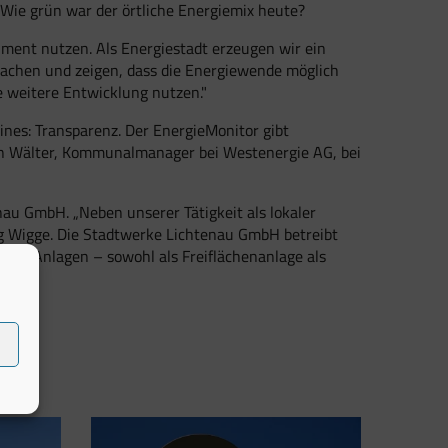
Wie grün war der örtliche Energiemix heute?
rument nutzen. Als Energiestadt erzeugen wir ein
machen und zeigen, dass die Energiewende möglich
e weitere Entwicklung nutzen."
ines: Transparenz. Der EnergieMonitor gibt
ian Wälter, Kommunalmanager bei Westenergie AG, bei
u GmbH. „Neben unserer Tätigkeit als lokaler
rg Wigge. Die Stadtwerke Lichtenau GmbH betreibt
 PV-Anlagen – sowohl als Freiflächenanlage als