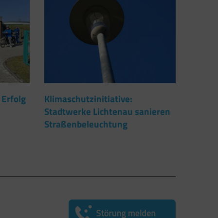
 Erfolg
Klimaschutzinitiative:
Stadtwerke Lichtenau sanieren
Straßenbeleuchtung