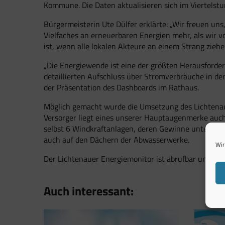
Kommune. Die Daten aktualisieren sich im Viertelst
Bürgermeisterin Ute Dülfer erklärte: „Wir freuen uns
Vielfaches an erneuerbaren Energien mehr, als wir 
ist, wenn alle lokalen Akteure an einem Strang ziehe
„Die Energiewende ist eine der größten Herausforderu
detaillierten Aufschluss über Stromverbräuche in d
der Präsentation des Dashboards im Rathaus.
Möglich gemacht wurde die Umsetzung des Lichtenaue
Versorger liegt eines unserer Hauptaugenmerke auch
selbst 6 Windkraftanlagen, deren Gewinne unter and
auch auf den Dächern der Abwasserwerke.
Wir
Der Lichtenauer Energiemonitor ist abrufbar unter:
h
Auch interessant: