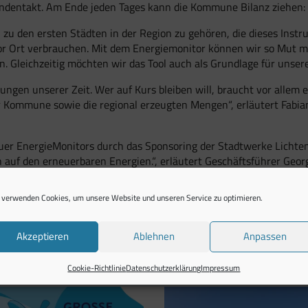
undentakt. Am Ende jeden Tages kann die Kommune Bilanz ziehen: 
, zu den ersten Städten in der Region zu gehören, die dieses Inst
vor Ort verbrauchen. Mit dem Energiemonitor können wir so Mut 
n. Gleichzeitig möchten wir das Tool auch als Grundlage für unser
ngen unserer Zeit. Wer auf Kurs bleiben will, braucht vor allem e
er Kommune sowie die regional erzeugten Mengen“, erläutert Fab
r EnergieMonitors durch das Sponsoring der Stadtwerke Lichtena
 auf den erneuerbaren Energien.“, erläutert Geschäftsführer Geo
erem den Trinkwasserpreis im Stadtgebiet stützen, sowie mehrere
 verwenden Cookies, um unsere Website und unseren Service zu optimieren.
ttps://westenergie.energiemonitor.de/lichtenau
Akzeptieren
Ablehnen
Anpassen
Cookie-Richtlinie
Datenschutzerklärung
Impressum